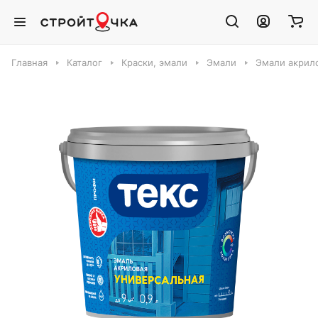
Главная
Каталог
Краски, эмали
Эмали
Эмали акрил