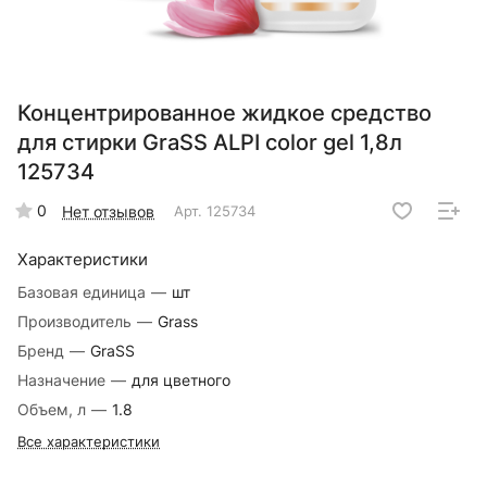
Концентрированное жидкое средство
для стирки GraSS ALPI color gel 1,8л
125734
0
Нет отзывов
Арт.
125734
Характеристики
Базовая единица
—
шт
Производитель
—
Grass
Бренд
—
GraSS
Назначение
—
для цветного
Объем, л
—
1.8
Все характеристики